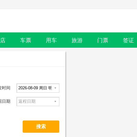
店
车票
用车
旅游
门票
签证
发时间
回日期