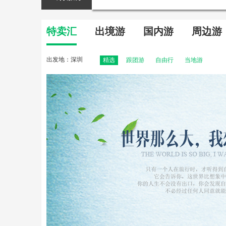
特卖汇
出境游
国内游
周边游
出发地：
深圳
精选
跟团游
自由行
当地游