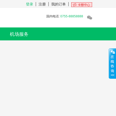
登录
注册
我的订单
国内电话:
0755-88858888
机场服务